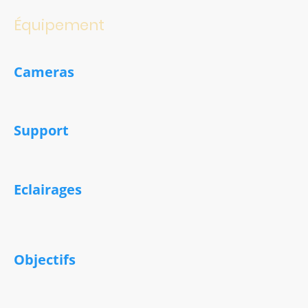
Équipement
Cameras
Canon 5d Mark II (Full HD)
Sony a7sIII (Full HD, 4K)
Support
Stabilisateur Crane Plus Zhiyun
Pied fix Manfrotto
Eclairages
Boites a lumières 350w
Projecteurs leds
Réflecteurs
Objectifs
Tamron 28/-75mm F/2,8
Sony Vario-Tessar FE 16-35mm F/4
Canon EF Lens 24-70mm F/2,8