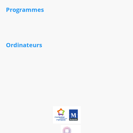
Programmes
Premier pro 2026
After Effects 2026
Final Cut
+ Divers Plugins d'effects.
Ordinateurs
Mini Mac M1
Macbook pro
Possibilité de louer du materiel supplémentaire en fonction des
demandes de tournage.