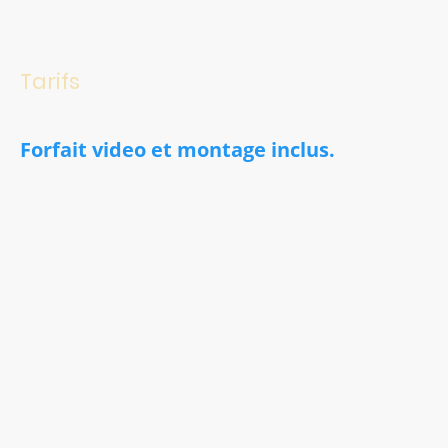
Tarifs
Forfait video et montage inclus.
Captation en studio
150€
/Le titre.
(Vidéo pendant séance
d'enregistrement)
Captation vidéo en playback au studio
250€
/Le titre.
Location du Studio AMTP pour captation video 3
5€/h
(La location
du studio est comprise dans tous les forfaits d'enregistrement et
de captation.)
Ces forfaits incluent le cameraman, sa camera ainsi que le montage.